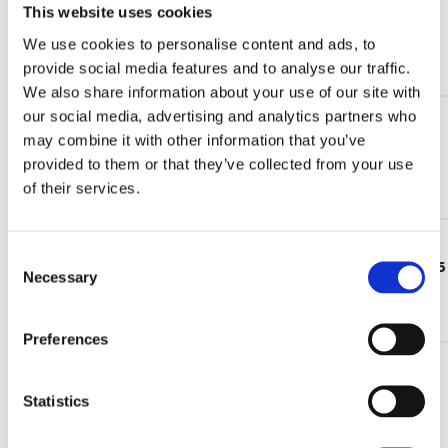
This website uses cookies
Trend del mercato dell’energia eolica 2026: dalla
crescita delle installazioni al valore lungo il ciclo di vita
We use cookies to personalise content and ads, to
provide social media features and to analyse our traffic.
Continua a leggere >
We also share information about your use of our site with
our social media, advertising and analytics partners who
24 Feb 2026
may combine it with other information that you’ve
È disponibile il nuovo catalogo aggiornato degli
indicatori elettrici di livello CLB
provided to them or that they’ve collected from your use
of their services.
Continua a leggere >
16 Gen 2026
C
Partecipa alla nuova Customer Satisfaction Survey 2026
Necessary
o
di UFI Filters Hydraulics!
n
Continua a leggere >
s
Preferences
e
n
t
Statistics
NEWS TAGS
S