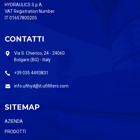
HYDRAULICS S.p.A.
VAT Registration Number
IT 01657800205
CONTATTI
Via S. Chierico, 24 - 24060
Bolgare (BG) - Italy
+39 035 4493831
info.ufihyd@it.ufifilters.com
SITEMAP
AZIENDA
PRODOTTI