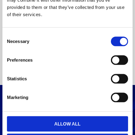
provided to them or that they’ve collected from your use
E-mail
of their services.
C
Acconsento al trattamento dei dati personali per attività di marketing
Necessary
o
diretto come indicato nella
Privacy Policy Ufi
n
s
Preferences
e
n
t
Statistics
S
e
Marketing
l
e
c
t
ALLOW ALL
i