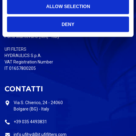
o
UFI FILTERS
ALLOW SELECTION
HYDRAULIC DIVISION
n
Registered Office:
DENY
via Europa, 26 - 46047
Porto Mantovano (MN) - Italy
UFI FILTERS
HYDRAULICS S.p.A.
VAT Registration Number
IT 01657800205
CONTATTI
Via S. Chierico, 24 - 24060
Bolgare (BG) - Italy
+39 035 4493831
info.ufihyd@it.ufifilters.com