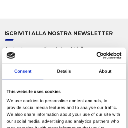
ISCRIVITI ALLA NOSTRA NEWSLETTER
Aggiorniamo mensilmente i nostri follower con
informazioni e novità dal mondo dell’oleodinamica
Nome
Consent
Details
About
Cognome
This website uses cookies
We use cookies to personalise content and ads, to
Azienda
provide social media features and to analyse our traffic.
We also share information about your use of our site with
our social media, advertising and analytics partners who
Nazione
may combine it with other information that you’ve