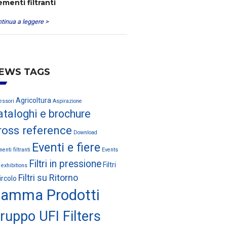
ementi filtranti
tinua a leggere >
EWS TAGS
Agricoltura
essori
Aspirazione
ataloghi e brochure
ross reference
Download
Eventi e fiere
enti filtranti
Events
Filtri in pressione
Filtri
 exhibitions
Filtri su Ritorno
ircolo
amma Prodotti
ruppo UFI Filters