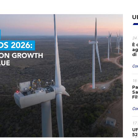
U
24 
È 
ag
di
Con
16
Pa
Sa
Fi
Con
17
UF
52