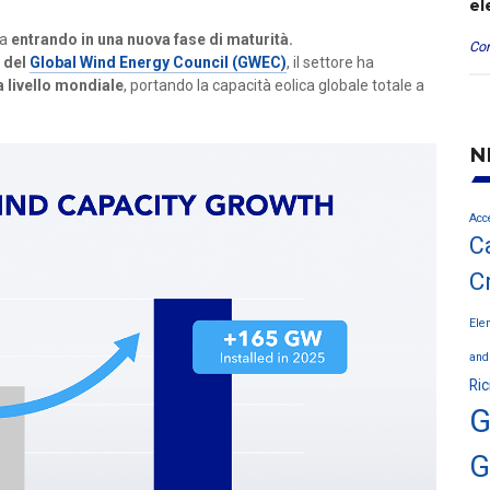
el
ta
entrando in una nuova fase di maturità.
Con
del
Global Wind Energy Council (GWEC)
, il settore ha
 livello mondiale
, portando la capacità eolica globale totale a
N
Acc
C
C
Elem
and
Ric
G
G