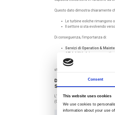
Questo dato dimostra chiaramente c
Le turbine eoliche rimangono ope
Il settore si sta evolvendo vers
Di conseguenza, l’importanza di:
Servizi di Operation & Main
Affidabilità dei componenti
Supporto post-vendita e dispo
sta rapidamente aumentando lungo tut
Consent
DAL CAPEX AL VALORE LUN
STRUTTURALE
This website uses cookies
L’industria eolica sta progressivamen
(CAPEX) a un approccio orientato al valo
We use cookies to personalis
information about your use of