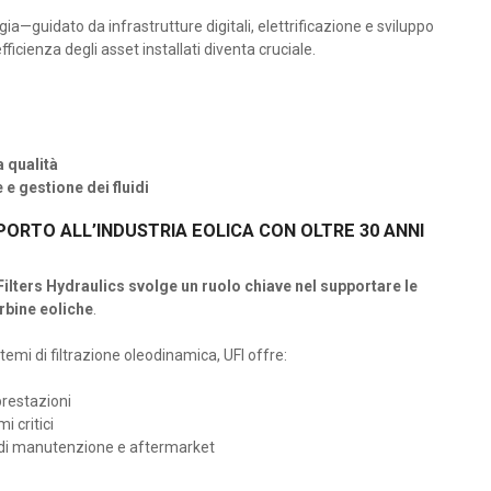
—guidato da infrastrutture digitali, elettrificazione e sviluppo
efficienza degli asset installati diventa cruciale.
 qualità
 e gestione dei fluidi
PPORTO ALL’INDUSTRIA EOLICA CON OLTRE 30 ANNI
Filters Hydraulics svolge un ruolo chiave nel supportare le
rbine eoliche
.
temi di filtrazione oleodinamica, UFI offre:
 prestazioni
i critici
à di manutenzione e aftermarket