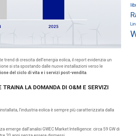
li
R
Li
W
 trend di crescita dell’energia eolica, il report evidenzia un
ne si sta spostando dalle nuove installazioni verso le
one del ciclo di vita e i servizi post-vendita
.
TRAINA LA DOMANDA DI O&M E SERVIZI
nstallata, l’industria eolica è sempre più caratterizzata dalla
za emerge dall’analisi GWEC Market Intelligence: circa 59 GW di
ltre 20 anni senza essere dismessi.