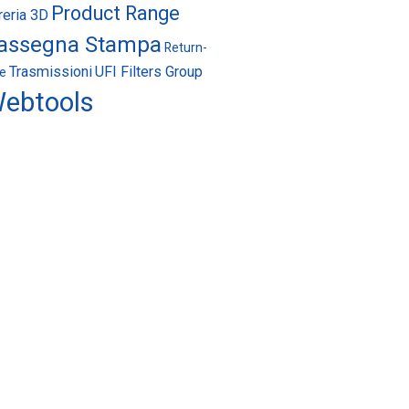
Product Range
breria 3D
assegna Stampa
Return-
Trasmissioni
UFI Filters Group
ne
ebtools