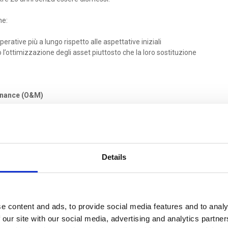
he:
rative più a lungo rispetto alle aspettative iniziali
o l’ottimizzazione degli asset piuttosto che la loro sostituzione
tenance (O&M)
nibilità dei ricambi
ta la catena del valore.
Details
GO IL CICLO DI VITA: UNA TRASFORMAZIONE
te passando da un modello basato sugli investimenti iniziali
re lungo il ciclo di vita.
e content and ads, to provide social media features and to analy
 our site with our social media, advertising and analytics partn