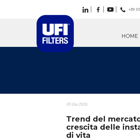
+39 0
HOME
05 Giu 2026
Trend del mercato 
crescita delle insta
di vita