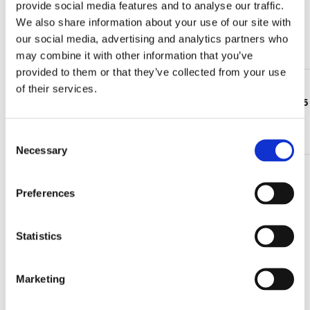
provide social media features and to analyse our traffic.
È disponibile il nuovo catalogo aggiornato degli
We also share information about your use of our site with
indicatori elettrici di livello CLB
our social media, advertising and analytics partners who
Continua a leggere >
may combine it with other information that you’ve
provided to them or that they’ve collected from your use
16 Gen 2026
of their services.
Partecipa alla nuova Customer Satisfaction Survey 2026
di UFI Filters Hydraulics!
C
Continua a leggere >
Necessary
o
n
s
Preferences
e
NEWS TAGS
n
t
Statistics
Cataloghi e brochure
Agricoltura
Accessori
Aspirazione
S
Eventi e
Cross reference
e
Download
Elementi filtranti
Marketing
l
fiere
Filtri in pressione
Filtri Ricircolo
Events and exhibitions
e