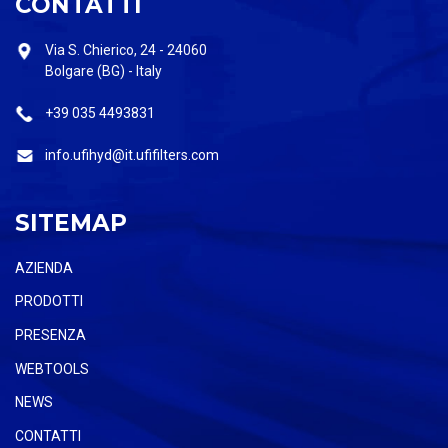
CONTATTI
Via S. Chierico, 24 - 24060
Bolgare (BG) - Italy
+39 035 4493831
info.ufihyd@it.ufifilters.com
SITEMAP
AZIENDA
PRODOTTI
PRESENZA
WEBTOOLS
NEWS
CONTATTI