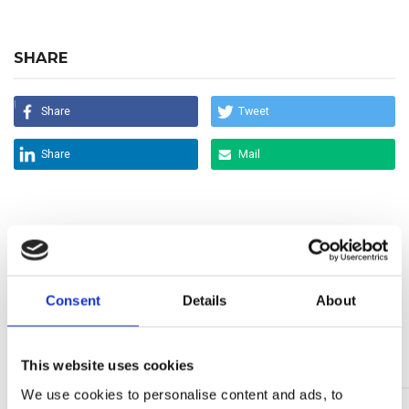
SHARE
Share
Tweet
Share
Mail
ULTIME NEWS
05 Giu 2026
Consent
Details
About
Trend del mercato dell’energia eolica 2026: dalla
crescita delle installazioni al valore lungo il ciclo di vita
Continua a leggere >
This website uses cookies
We use cookies to personalise content and ads, to
24 Feb 2026