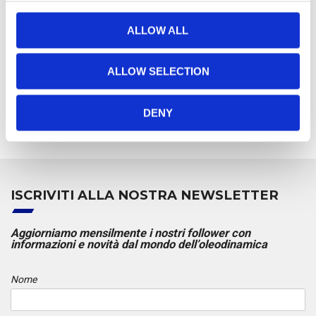
Gamma Prodotti
c
Filtri su Ritorno
t
ALLOW ALL
Gruppo UFI Filters
Product
i
libreria 3D
o
Rassegna Stampa
Range
ALLOW SELECTION
Return-Line
n
Webtools
Trasmissioni
UFI Filters Group
DENY
ISCRIVITI ALLA NOSTRA NEWSLETTER
Aggiorniamo mensilmente i nostri follower con
informazioni e novità dal mondo dell’oleodinamica
Nome