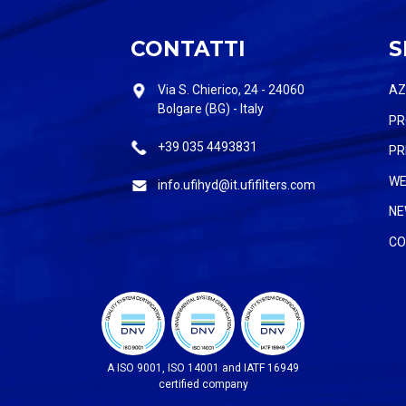
CONTATTI
S
Via S. Chierico, 24 - 24060
AZ
Bolgare (BG) - Italy
PR
+39 035 4493831
PR
WE
info.ufihyd@it.ufifilters.com
NE
CO
A ISO 9001, ISO 14001 and IATF 16949
certified company