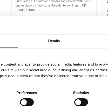
Pubblicata sul quotidiano “Il Messaggero” il 22/01/2019
una esclusiva intervista al Presidente del Gruppo UFI,
Giorgio Girondi…
Continua a leggere >
Details
Previous
1
2
e content and ads, to provide social media features and to analy
 our site with our social media, advertising and analytics partn
 provided to them or that they’ve collected from your use of their
ISCRIVITI ALLA NOSTRA NEWSLETTER
Preferences
Statistics
lmente i nostri follower con informazioni e novità dal mondo