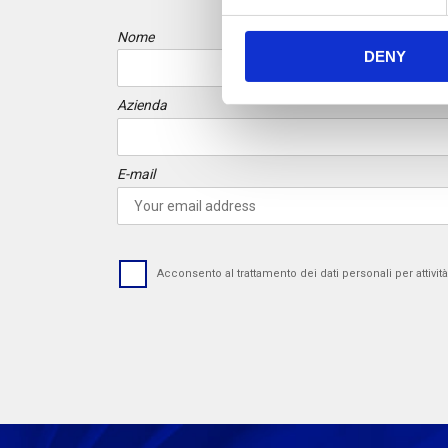
e
n
Nome
DENY
t
S
e
Azienda
l
e
E-mail
c
t
i
o
n
Acconsento al trattamento dei dati personali per attivi