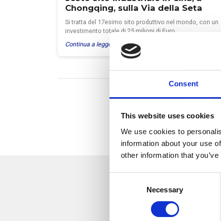
Chongqing, sulla Via della Seta
Si tratta del 17esimo sito produttivo nel mondo, con un
investimento totale di 25 milioni di Euro…
Continua a leggere >
Consent
This website uses cookies
We use cookies to personalis
information about your use of
other information that you’ve
C
Necessary
o
n
s
Aggiorniamo mensi