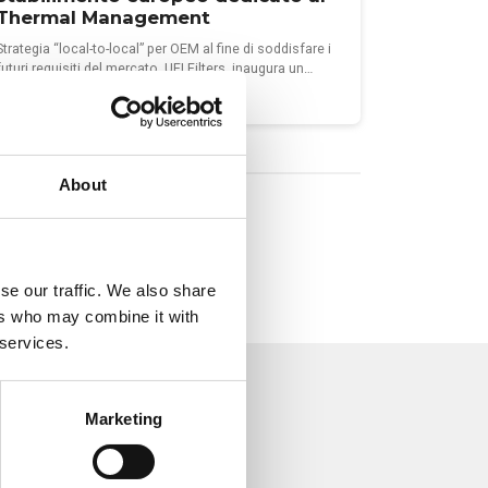
Thermal Management
Strategia “local-to-local” per OEM al fine di soddisfare i
futuri requisiti del mercato. UFI Filters, inaugura un…
Continua a leggere >
About
se our traffic. We also share
ers who may combine it with
 services.
Marketing
 dell’oleodinamica